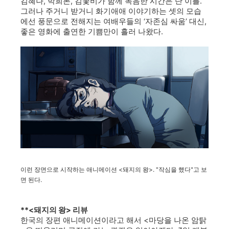
김혜나, 박희본, 김꽃비가 함께 녹음한 시간은 단 이틀.
그러나 주거니 받거니 화기애애 이야기하는 셋의 모습
에선 풍문으로 전해지는 여배우들의 ‘자존심 싸움’ 대신,
좋은 영화에 출연한 기쁨만이 흘러 나왔다.
이런 장면으로 시작하는 애니메이션 <돼지의 왕>. "작심을 했다"고 보
면 된다.
**<돼지의 왕> 리뷰
한국의 장편 애니메이션이라고 해서 <마당을 나온 암탉