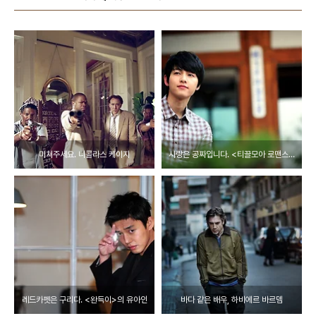
미쳐주세요. 니콜라스 케이지
사랑은 공짜입니다. <티끌모아 로맨스>와 송중기 인터뷰
레드카펫은 구리다. <완득이>의 유아인
바다 같은 배우, 하비에르 바르뎀