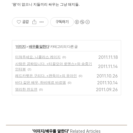
'왕'이 없으니 지들끼리 싸우는 그냥 돼지들.
공감
구독하기
'
이미지
>
배우를 말한다
' 카테고리의 다른 글
2011.11.18
미쳐주세요. 니콜라스 케이지
(0)
사랑은 공짜입니다. <티끌모아 로맨스>와 송중기
2011.11.14
인터뷰
(2)
2011.10.26
레드카펫은 구리다. <완득이>의 유아인
(0)
2011.10.14
바다 같은 배우, 하비에르 바르뎀
(0)
2011.09.26
영리한 전도연
(0)
'이미지/배우를 말한다'
Related Articles