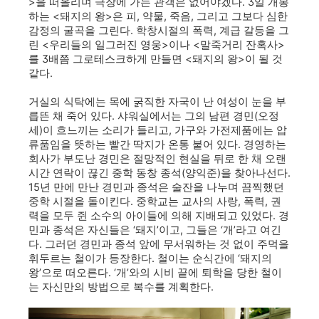
>을 떠올리며 극장에 가는 관객은 없어야겠다. 3일 개봉
하는 <돼지의 왕>은 피, 약물, 죽음, 그리고 그보다 심한
감정의 굴곡을 그린다. 학창시절의 폭력, 계급 갈등을 그
린 <우리들의 일그러진 영웅>이나 <말죽거리 잔혹사>
를 3배쯤 그로테스크하게 만들면 <돼지의 왕>이 될 것
같다.
거실의 식탁에는 목에 굵직한 자국이 난 여성이 눈을 부
릅뜬 채 죽어 있다. 샤워실에서는 그의 남편 경민(오정
세)이 흐느끼는 소리가 들리고, 가구와 가전제품에는 압
류품임을 뜻하는 빨간 딱지가 온통 붙어 있다. 경영하는
회사가 부도난 경민은 절망적인 현실을 뒤로 한 채 오랜
시간 연락이 끊긴 중학 동창 종석(양익준)을 찾아나선다.
15년 만에 만난 경민과 종석은 술잔을 나누며 끔찍했던
중학 시절을 돌이킨다. 중학교는 교사의 사랑, 폭력, 권
력을 모두 쥔 소수의 아이들에 의해 지배되고 있었다. 경
민과 종석은 자신들은 ‘돼지’이고, 그들은 ‘개’라고 여긴
다. 그러던 경민과 종석 앞에 무서워하는 것 없이 주먹을
휘두르는 철이가 등장한다. 철이는 순식간에 ‘돼지의
왕’으로 떠오른다. ‘개’와의 시비 끝에 퇴학을 당한 철이
는 자신만의 방법으로 복수를 계획한다.