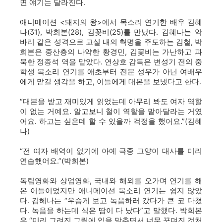
면 얘기는 달라진다.
애니메이션 <돼지의 왕>에서 목소리 연기한 배우 김혜
나(31), 박희본(28), 김꽃비(25)를 만났다. 김혜나는 악
바리 같은 성격으로 교실 내의 혁명을 주도하는 김철, 박
희본은 중산층의 나약한 황경민, 김꽃비는 가난하고 과
묵한 정종석 역을 맡았다. 연상호 감독은 변성기 전의 중
학생 목소리 연기를 애초부터 전문 성우가 아닌 여배우
에게 맡길 생각을 하고, 이들에게 대본을 보냈다고 한다.
“대본을 받고 재미있게 읽었는데 아무리 봐도 여자 역할
이 없는 거예요. 알고보니 철이 역할을 맡아달라는 거였
어요. 하고는 싶은데 할 수 있을까 걱정을 했어요.”(김혜
나)
“전 여자 배역이 없기에 아예 극중 고양이 대사를 미리
연습했어요.”(박희본)
독립영화와 상업영화, 국내와 해외를 오가며 연기를 해
온 이들이었지만 애니메이션 목소리 연기는 쉽지 않았
다. 김혜나는 “우습게 보고 녹음하러 갔다가 큰 코 다쳤
다. 녹음을 하는데 식은 땀이 다 났다”고 말했다. 박희본
은 “미리 그려진 그림에 입을 맞추면서 너무 꾸며진 것처