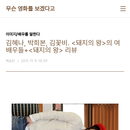
본문 바로가기
무슨 영화를 보겠다고
이미지/배우를 말한다
김혜나, 박희본, 김꽃비. <돼지의 왕>의 여
배우들+<돼지의 왕> 리뷰
백승찬
2011. 11. 9. 15:39