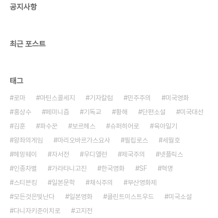
공지사항
최근 포스트
태그
로마
마틴스콜세지
기자칼럼
민주주의
미국영화
홍상수
페미니즘
기독교
황해
단편소설
미국대선
김훈
파수꾼
보르헤스
슈퍼히어로
육아일기
왕좌의게임
마리오바르가스요사
필립로스
세월호
헤밍웨이
자서전
우디앨런
제국주의
넷플릭스
인종차별
가라타니고진
한국영화
SF
혁명
스티븐킹
일본문학
채식주의
부산영화제
모든것은빛난다
일본영화
클린트이스트우드
미국소설
다니자키준이치로
고지전