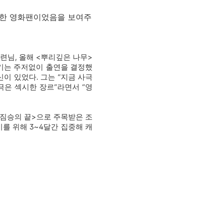
장한 영화팬이었음을 보여주
련님, 올해 <뿌리깊은 나무>
중기는 주저없이 출연을 결정했
신이 있었다. 그는 “지금 사극
극은 섹시한 장르”라면서 “영
<짐승의 끝>으로 주목받은 조
를 위해 3~4달간 집중해 캐