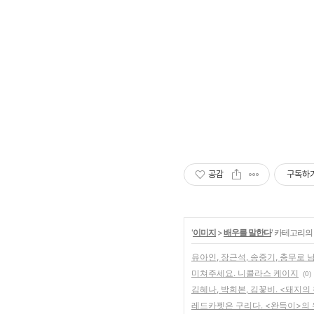
공감
구독하
'
이미지
>
배우를 말한다
' 카테고리의
유아인, 장근석, 송중기, 충무로 
미쳐주세요. 니콜라스 케이지
(0)
김혜나, 박희본, 김꽃비. <돼지의
레드카펫은 구리다. <완득이>의