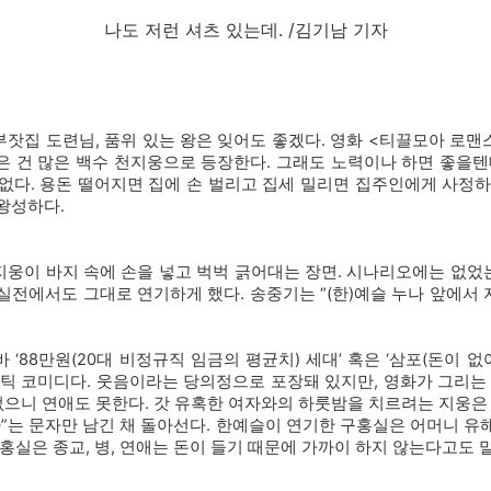
나도 저런 셔츠 있는데. /김기남 기자
잣집 도련님, 품위 있는 왕은 잊어도 좋겠다. 영화 <티끌모아 로맨
 싶은 건 많은 백수 천지웅으로 등장한다. 그래도 노력이나 하면 좋을텐
없다. 용돈 떨어지면 집에 손 벌리고 집세 밀리면 집주인에게 사정하
왕성하다.
지웅이 바지 속에 손을 넣고 벅벅 긁어대는 장면. 시나리오에는 없었
 실전에서도 그대로
연기하게 했다. 송중기는 “(한)예슬 누나 앞에서
‘88만원(20대 비정규직 임금의 평균치) 세대’ 혹은 ‘삼포(돈이 없
맨틱 코미디다. 웃음이라는 당의정으로 포장돼 있지만, 영화가 그리는 
 없으니 연애도 못한다. 갓 유혹한 여자와의 하룻밤을 치르려는 지웅은 
자”는 문자만 남긴 채 돌아선다. 한예슬이 연기한 구홍실은 어머니 유
홍실은 종교, 병, 연애는 돈이 들기 때문에 가까이 하지 않는다고도 