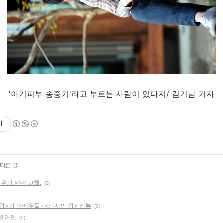
'아기피부 송중기'라고 부르는 사람이 있다지/ 김기남 기자
기
 다른 글
남우의 세대 교체.
(0)
 왕>의 여배우들+<돼지의 왕> 리뷰
(0)
 유아인
(0)