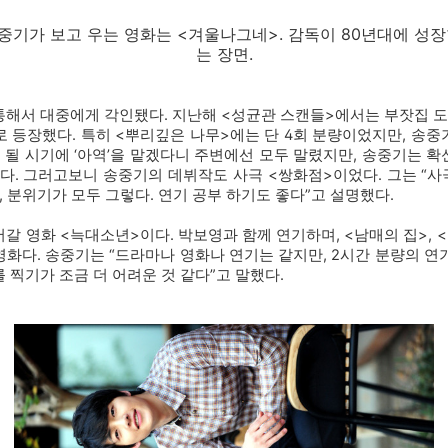
송중기가 보고 우는 영화는 <겨울나그네>. 감독이 80년대에 성
는 장면.
해서 대중에게 각인됐다. 지난해 <성균관 스캔들>에서는 부잣집 도
 등장했다. 특히 <뿌리깊은 나무>에는 단 4회 분량이었지만, 송
 될 시기에 ‘아역’을 맡겠다니 주변에선 모두 말렸지만, 송중기는 확
다. 그러고보니 송중기의 데뷔작도 사극 <쌍화점>이었다. 그는 “사
, 분위기가 모두 그렇다. 연기 공부 하기도 좋다”고 설명했다.
갈 영화 <늑대소년>이다. 박보영과 함께 연기하며, <남매의 집>, 
화다. 송중기는 “드라마나 영화나 연기는 같지만, 2시간 분량의 연기
 찍기가 조금 더 어려운 것 같다”고 말했다.