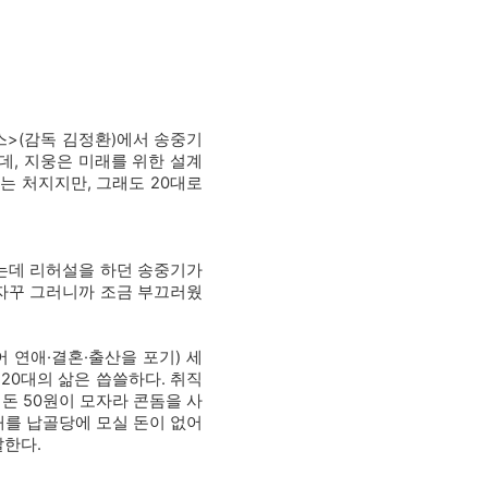
스>(감독 김정환)에서 송중기
데, 지웅은 미래를 위한 설계
는 처지지만, 그래도 20대로
는데 리허설을 하던 송중기가
 자꾸 그러니까 조금 부끄러웠
어 연애·결혼·출산을 포기) 세
20대의 삶은 씁쓸하다. 취직
돈 50원이 모자라 콘돔을 사
해를 납골당에 모실 돈이 없어
말한다.