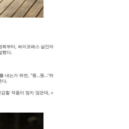
영화부터, 싸이코패스 살인마
말했다.
 내는가 하면, “똥…똥…”하
룬다.
감할 작품이 많지 않은데, <