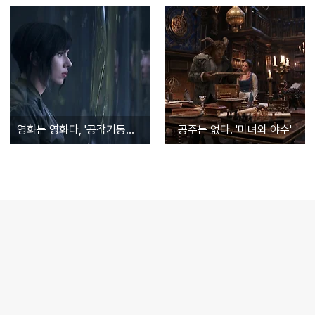
영화는 영화다, '공각기동대: 고스트 인 더 쉘'
공주는 없다. '미녀와 야수'