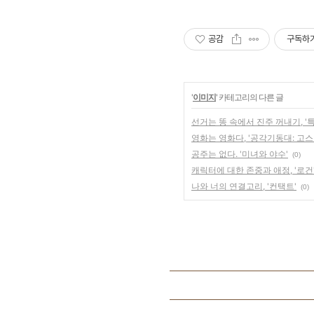
공감
구독하
'
이미지
' 카테고리의 다른 글
선거는 똥 속에서 진주 꺼내기, '
영화는 영화다, '공각기동대: 고스트
공주는 없다. '미녀와 야수'
(0)
캐릭터에 대한 존중과 애정, '로건
나와 너의 연결고리, '컨택트'
(0)