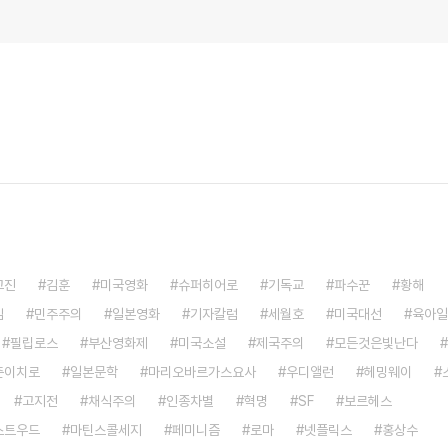
고진
김훈
미국영화
슈퍼히어로
기독교
파수꾼
황해
임
민주주의
일본영화
기자칼럼
세월호
미국대선
육아일
필립로스
부산영화제
미국소설
제국주의
모든것은빛난다
준이치로
일본문학
마리오바르가스요사
우디앨런
헤밍웨이
고지전
채식주의
인종차별
혁명
SF
보르헤스
스트우드
마틴스콜세지
페미니즘
로마
넷플릭스
홍상수