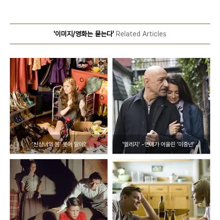
'이미지/영화는 묻는다'
Related Articles
'신상녀의 봄' 웃어 말아?
'엘레지' -연애가 어울린 '미중년' ...