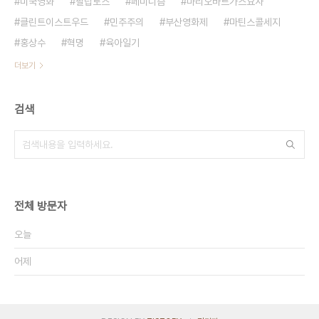
미국영화
필립로스
페미니즘
마리오바르가스요사
클린트이스트우드
민주주의
부산영화제
마틴스콜세지
홍상수
혁명
육아일기
더보기
검색
전체 방문자
오늘
어제