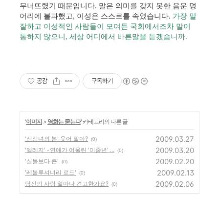
무너뜨렸기 때문입니다. 말은 의미를 갖지 못한 음운 덩
어리에 불과했고, 이성은 스스로를 속였습니다.
가장 말
잘하고 이성적인 사람들이 모여든 국회에서조차 말이
통하지 않으니, 세상 어디에서 바른말을 듣겠습니까.
공감
구독하기
'
이미지
>
영화는 묻는다
' 카테고리의 다른 글
2009.03.27
'신상녀의 봄' 웃어 말아?
(0)
2009.03.20
'엘레지' -연애가 어울린 '미중년' ...
(0)
2009.02.20
'실물보다 큰'
(0)
2009.02.13
'레볼루셔너리 로드'
(0)
2009.02.06
당신의 사랑 얼마나 견고한가요?
(0)