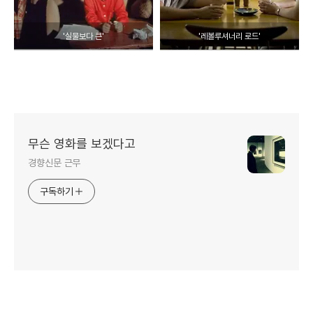
'실물보다 큰'
'레볼루셔너리 로드'
무슨 영화를 보겠다고
경향신문 근무
구독하기