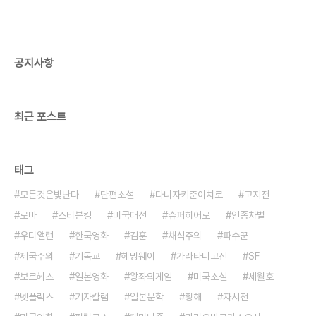
공지사항
최근 포스트
태그
모든것은빛난다
단편소설
다니자키준이치로
고지전
로마
스티븐킹
미국대선
슈퍼히어로
인종차별
우디앨런
한국영화
김훈
채식주의
파수꾼
제국주의
기독교
헤밍웨이
가라타니고진
SF
보르헤스
일본영화
왕좌의게임
미국소설
세월호
넷플릭스
기자칼럼
일본문학
황해
자서전