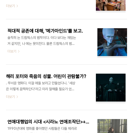
미국인 마틴 해리스 박사(리엄 니슨)는 아름다운 아
처음볼 때보다 훨씬 우울한 영화였다.... 아무튼 이 영
더보기
내와 함께 학술회의 참석차 독일 베를린에 옵니다. 호
화의 원제는 You will meet a tall dark
텔에 도착한 순간 공항에 가방을 두고 왔다는 사실을
stranger'. 점쟁이가 별 의미없이 하는 말인 것 같
깨달은 해리스는 아내를 남겨둔 채 택시를 타고 돌아
다. 전작 'Vicky Cristina Barcelona'는 로 개봉
가다가 큰 교통사고를 당합니다. 72시간 만..
했다. 원제를 그대로 쓰기 힘든 마케터들의 고민은 이
적대적 공존에 대해, '메가마인드'를 보고.
해하면서도, 가능한 많은 대중의 시선을 잡아끌어야
솔직히 는 드림웍스의 범작이다. 이다 보다는 재밌는
하는 고민은 이해하면서도, 좀 당황스러운 건 사실이
거 같지만, 나 에는 못미친다. 물론 드림웍스의 범작
다. 헬레나(오른쪽)는 오컬트 서점의 주인장(가운데)
은 다른 스튜디오의 수작이 될 때가 많다. 악당 메가
더보기
과 사랑에 빠진다. 얼마전 상처한 주인장은 죽은 아내
마인드. 원래는 악당이 아닌 것 같다. 적이 없으면 살
에게 새 사랑을 받아들여도 되는지 물어본다. 환생을
수 없습니까. ‘적대적 공존’이란 표현처럼 모순적이면
믿으십니까. 명장 우디 앨런의 신작 (원제 You will
서도 우리의 현 상황을 잘 나타내는 말도 없을 것 같
..
습니다. 10년 정도 친구 혹은 같은 민족으로 알고 지
해리 포터와 죽음의 성물. 어린이 관람불가?
낸 사람들이 순식간에 적으로 규정됐습니다. 외부의
. 무서운 영화다. 이걸 애들 보라고 만들었다니. '세상
적이 존재할 때 내부 결속력은 강화되기 쉽습니다. 아
은 이렇게 끔찍하단다'라고 미리 말해줄 필요가 있나.
니나 다를까. 이명박 대통령은 최근 라디오 연설에서
조앤 롤링, 나빠요! 지금은 ‘어둠의 시기’입니까. 도입
더보기
안보 위기 앞에서 “우리 국민 모두가 하나로 똘똘 뭉
부의 마법부 장관은 그렇게 말합니다. 이 역을 맡은
쳐야 한다”고 말했습니다. 13일 개봉하는 는 적대적
빌 나이히는 속 한물간 로커의 익살스러운 표정을 짓
공존의 양상을 풍자하는 애니메이션입니다. 물론 아
지 않습니다. 웃음기를 잃어버린 건 이 영화 속 모든
이들도 볼 수 있는 전체관람가 영화지만..
인물이 마찬가지입니다. 관객은 이미 이나 시절의 귀
연애대행업의 시대 <시라노 연애조작단>+<김종욱 찾기>
엽고 똘망똘망한 해리 포터를 기대하진 않습니다. 4
1990년대에 영화를 좋아했던 사람들은 다들 제라르
편 을 즈음해서 해리 포터의 세계는 차츰 어두워졌습