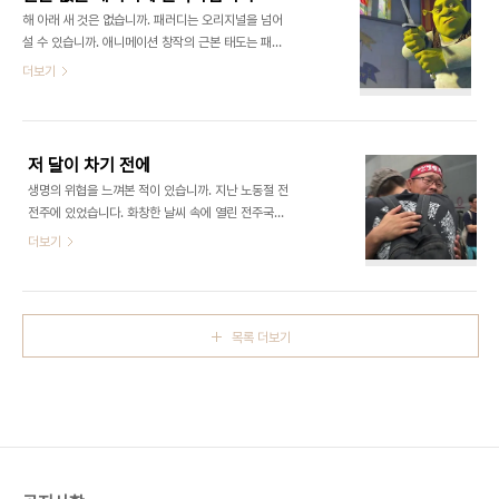
기 때문이라고 주장합니다. 그렇다면 부모들은 아기
해 아래 새 것은 없습니까. 패러디는 오리지널을 넘어
의 똥기저귀를 갈면서 진화의 유구한 법칙을 거스르
설 수 있습니까. 애니메이션 창작의 근본 태도는 패러
고 있는 셈입니다. 비슷한 시기 개봉하는 전수일 감독
디였습니다. 늪지대의 녹색 괴물을 주인공으로 등장
더보기
의 와 프랑소와 오종 감독의 는 뜻하지 않은 임신과
시켰다는 점부터가 왕자, 공주 중심이었던 기존 동화
출산, 그 이후의 선택을 그린 영화입니다. 의 주인공
의 구도를 뒤집겠다는 의도였습니다. 아름다운 공주
인 19세 소녀는 학교를 다니지 않고, 원치 않는 임신
가 저주를 받아 괴물로 변했다는 얘기는 같았지만, 이
과 출산을 했으며, 출산 직후 아이를 입양기관에 넘
공주는 왕자를 기다리는 대신 스스로를 구원하려 노
깁..
저 달이 차기 전에
력했습니다. 빨간 모자, 백설 공주, 개구리 왕자 등도
생명의 위협을 느껴본 적이 있습니까. 지난 노동절 전
우리가 알고 있는 동화와는 다른 성격으로 등장했습
전주에 있었습니다. 화창한 날씨 속에 열린 전주국제
니다. (경향신문 자료사진) 은 동화뿐 아니라 20세기
영화제에서 날씨와 어울리지 않는 우울하고 슬프고
더보기
대중문화의 최대 유산인 영화도 패러디했습니다. 등
갑갑한 영화를 봤습니다. 대부분의 독자들이 들어본
젊은 관객이 금세 눈치챌 수 있는 영화의 장면이 슈렉
적도 없으셨을 이 영화의 제목은 입니다. (경향신문
과 그 친구들에 의해 다시 연출됐습니다. 는 네번째이
자료사진) 영화의 분위기는 서정적인 제목과는 사뭇
자 마지막 시리즈입니다. 가정을 꾸린 슈렉과 피..
다릅니다. 지난해 수천명의 구사대와 경찰에 맞서 공
목록 더보기
장을 점거 투쟁했던 쌍용자동차 노동자가 이 다큐멘
터리의 주인공입니다. 이들은 회사의 정리해고 방침
에 맞서 77일간 싸우다가 결국 공장을 제발로 나왔
습니다. 한밤중 공장 옥상에 올라 경계 근무를 서던
노동자가 하늘을 쳐다보며 말합니다. “저 달이 차기
전에 집에 갈 수 있으려나.” 제작진은 출입이 봉쇄된
공장에 잠입해 가족, 사회, 세계로부터 고립된 노동자