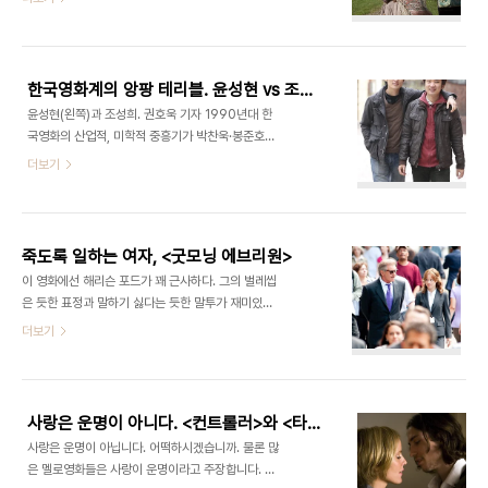
녀의 성격이 “엉큼하고 반항적”이라고 평합니다. 학
노에 머물던 니체는 마부가 고집센 말에게 마구 채찍
교 이사장은 “불길과 유황이 타고 있는 구렁 속”에 떨
질하는 광경을 목격합니다. 니체는 사건 한복판에 뛰
어질 거짓말쟁이라고 말합니다. 외모도 평범합니다.
어들어 말의 목덜미를 감싸안고 흐느낍니다. 숙소로
심지어 그녀의 연인과 친구들조차 그녀의 외모에서
..
한국영화계의 앙팡 테리블. 윤성현 vs 조성희
아무런 매력도 발견하지 못했다고 말합니다. 그래도
윤성현(왼쪽)과 조성희. 권호욱 기자 1990년대 한
관객은 제인 에어가 계속 보고 싶은가봅니다. 20일
국영화의 산업적, 미학적 중흥기가 박찬욱·봉준호을
개봉한 는 샬럿 브론테 원작의 22번째 영화입니다.
배출했다면, 2000년대 한국영화는 누가 책임을 질
더보기
팀 버튼의 에서 앨리스 역을 맡았던 미아 와시코브스
까. 젊은 감독들이 백가쟁명하고 있지만 뚜렷한 이름
카가 제인 에어, 마이클 파스밴더가 로체스터 역을 맡
이 떠오르지는 않는다. 앞으로 윤성현(29)과 조성희
았습니다. 신예 캐리 후쿠나가 감독이 연출했습니다.
(32)란 이름을 기억해두면 좋겠다. 이들은 3월 개봉
영화는 에어가 문을 힘껏 열고 뛰쳐나가는 장면에..
한 과 의 연출자이며, 2009년 졸업한 한국영화아카
죽도록 일하는 여자, <굿모닝 에브리원>
데미 25기 연출전공 동기다. 은 개봉한 지 한달도 되
이 영화에선 해리슨 포드가 꽤 근사하다. 그의 벌레씹
지 않은 시점에 독립영화 흥행의 기준점인 1만명 관
은 듯한 표정과 말하기 싫다는 듯한 말투가 재미있다.
객을 넘어섰고, 봉준호 감독으로부터 “세밀하고 날카
여자는 성공하기 위해 얼마나 일해야 합니까. 성공하
더보기
로운 연출력”이라는 호평을 받았다. 은 최근 독일에
기 위해선 누구나 죽도록 일해야 하는 사회입니다. 가
수출됐고, 박찬욱 감독으로부터 “이보다 더 잘 만든
끔 삼신 할머니가 돈 많고 권세 있는 가문에 점지해줘
영화가 언뜻 떠오르지 않는다”는 극찬을 받았다. 조
서 노력 없이도 높은 자리에 오르는 사람이 있긴 하지
감독의 전작인 단편 은 미쟝센단편영화제에서 ..
만, 이 글을 읽는 대부분의 독자는 그런 행운을 누리
사랑은 운명이 아니다. <컨트롤러>와 <타이머>
지 못하고 계실 겁니다. 하지만 한국 사회 속에서 여
사랑은 운명이 아닙니다. 어떡하시겠습니까. 물론 많
성이 성공하기는 남성에 비해서도 훨씬 힘듭니다.
은 멜로영화들은 사랑이 운명이라고 주장합니다. 주
2009년 중앙행정기관 41곳의 고위공무원 1428명