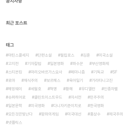
공지사항
들..
최근 포스트
태그
마틴스콜세지
단편소설
필립로스
김훈
미국소설
고지전
기자칼럼
일본영화
파수꾼
부산영화제
스티븐킹
마리오바르가스요사
페미니즘
기독교
SF
로마
채식주의
보르헤스
육아일기
가라타니고진
헤밍웨이
세월호
혁명
황해
우디앨런
인종차별
슈퍼히어로
클린트이스트우드
자서전
민주주의
일본문학
미국영화
다니자키준이치로
한국영화
모든것은빛난다
왕좌의게임
미국대선
홍상수
제국주의
넷플릭스