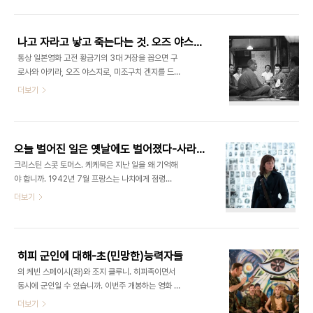
로막거나 심지어 학대하는 아버지도 종종 있습니다.
간들은 로봇에 돈을 걸고, 경기를 중계하기도 합니다.
유전자의 일부를 제공했다는 이유만으로 이런 아버
은퇴한 복서 찰리(휴 잭맨)는 ..
지를 공경하긴 힘듭니다. 그러나 미야자키 하야오(宮
나고 자라고 낳고 죽는다는 것. 오즈 야스지로와 <도쿄 이야기>
崎駿·70)라면 어떨까요. , 등을 내놓은 애니메이션
통상 일본영화 고전 황금기의 3대 거장을 꼽으면 구
거장 말입니다. 그 아들인 미야자키 고로(宮崎吾朗
로사와 아키라, 오즈 야스지로, 미조구치 겐지를 드는
·44) 역시 애니메이션 감독의 길을 걷고 있습니다.
데, 난 단지 때문에 여기 들지 않는 나루세 미키오가
더보기
아들은 아버지를 넘어설 수 있을까요. 첫번째 작품
제일 좋고, 그 다음이 미조구치 겐지, 그 다음은 오즈
(2006)은 대실패였습니다. 이 영화는 미야자키 하
야스지로와 구로사와 아키라가 동률이었다. 오즈나
야오가 일궈놓은 지브리 스튜디오의 명성에 못미치
구로사와의 영화가 나쁘다기 보다는, 그저 마음에 온
는 작품이라는 평가를 받았고, 비난은 아들을 넘어 그
전히 와닿지 않기 때문이었다. 세월이 흐르고 사람이
런 아들..
오늘 벌어진 일은 옛날에도 벌어졌다-사라의 열쇠
변하면 감상과 논리가 달라지는지, 연휴 기간 중 짬을
크리스틴 스콧 토머스. 케케묵은 지난 일을 왜 기억해
내 다시 본 는 무척 좋았다. 시간을 두고 다시 봤을 때
야 합니까. 1942년 7월 프랑스는 나치에게 점령된
새롭지 않다면 좋은 영화라고 할 수 없다. 영화 교과
상태였습니다. 나치의 하수인이 된 프랑스 정부는 아
더보기
서에 나오는 그 유명한 다다미 샷. 세월은 얼마나 힘
돌프 히틀러의 ‘신념’을 행동으로 옮겼습니다. 프랑스
이 셉니까. 일본을 넘어서 세계 영화사에 이름을 남긴
경찰은 1만명 이상의 유대계 프랑스인을 체포해 벨디
감독 오즈 야스지로(小津安二郞)는 1903년 12월
브 경륜장에 수용했다가 차례로 죽음의 수용소로 보
12일 도쿄에서 태어나 자신의 ..
냈습니다. 나치 점령기였다고는 하지만 어디까지나
히피 군인에 대해-초(민망한)능력자들
프랑스인의 손으로 직접 저질러진 이 끔찍한 사건은
의 케빈 스페이시(좌)와 조지 클루니. 히피족이면서
프랑스 역사의 오점으로 남았습니다. 훗날 자크 시라
동시에 군인일 수 있습니까. 이번주 개봉하는 영화 에
크 대통령은 이 사건에 프랑스 경찰과 공무원이 개입
는 그런 군인이 나옵니다. 원제는 (The men who
더보기
된 것을 인정하고 공식 사과했습니다. 11일 개봉하는