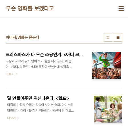
본문 바로가기
무슨 영화를 보겠다고
이미지/영화는 묻는다
크리스마스가 다 무슨 소용인겨. <아더 크리스마스>
구상과 재료가 맞지 않아 쓰기 힘들 때가 있다. 이 글
이 그랬다. 처음엔 그나마 윤곽이 있었는데 생각을 할
수록 그 윤곽이 희미해졌다. 그러던차에 시와의 새 음
더보기
반을 먼저 들어볼 기회가 생겼다. '크리스마스엔 거기
말고'란 노래가 글의 방향을 결정해주었다. 그때 그
노래를 듣지 않았다면 이 글은 어떻게 끝났을까. 세상
의 많은 일들은 우연이 결정해주는 것 같다. 그 우연
말 안들어주면 귀신나온다, <헬프>
이 좋은 방향으로 우리를 이끌었으면 좋겠다. 1만
미국의 가정식 요리가 맛있어 보이는 영화. 아이스티
5000 엘프와 어수룩한 아더. 나도 저런 스웨터를
맛있겠다. 머리 세팅하기 힘들겠다. 박근혜 전 대표는
입고 싶은 마음이 조금 있는데, 12월 25일 이후에는
정말 부지런할 것 같음. 할 말은 있는데 말할 방법이
더보기
입기 힘들까봐 차마 못사겠다. 어떤 이에게 크리스마
없는 사람은 어떻게 해야 합니까. 3일 개봉하는 속
스는 고통일 수도 있습니다. 25일 개봉하는 애니메
흑인 가사도우미들이 그런 처지였습니다. 배경은