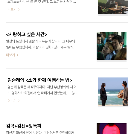
드파르듀가 나온 를 본 것 같다. 그 느낌을 되살려 영
니다. 그래도 그때는 아이들이 커가는 과정이었기 때
화를 만들었는데 여전히 흥행한다는 것도 재미있는
더보기
문이라고 이해할 수 있었습니다. 사춘기 청소년들이
일이다. 은 오랜만에 흥행한 로맨틱 코미디다. 스릴러
야 워낙 광폭하거나 우울하지 않습니까. 그러나 시리
도 좋지만 로맨틱 코미디도 좀 나왔으면 좋겠다, 는
즈 마지막 편인 에서 문제는 아이들이 아니라 세상입
생각을 하기 무섭게 나오고 있다. 내년 이맘때쯤엔 달
니다. 전편인 에서 호그와트 마법학교를 지키..
달한 로맨틱 코미디가 지겨워질지도 모르겠다. 아무
<사랑하고 싶은 시간>
튼 아래 글의 결론은 아래 사진처럼 앉아있는 여자를
일상의 토양에서 일탈의 나무는 자랍니다. 그 나무의
기다리게 하지 말라는 것! 시라노는 필요합니까. 첫사
열매는 무엇입니까. 이탈리아 영화 (영어 제목 What
랑 찾기 사무소를 열어야 했습니까. 과 는 로맨틱 코
more do I want)은 흔한 소재인 ‘불륜’을 다룹니
더보기
미디라는 것 말고도 공통점이 있습니다. 모두 일종의
다. 각자 가정이 있는 남성과 여성이 우연히 만나 사
‘연애 대행업’을 소재로 하고 있다는 것입니다. 지난
랑하고 헤어지고 다시 만나 사랑하기를 반복합니다.
가을 개봉해 흥행에도 성공한 은 19세기 프랑스 희곡
이들이 맺은 육체와 감정의 끈은 매우 질깁니다. 여자
에 느슨하게 기반을 두었습니다. 못생긴 외..
의 삶은 안정적입니다. 직장은 번듯하고 남편은 자상
임순례의 <소와 함께 여행하는 법>
합니다. 그러나 여자의 얼굴 한구석엔 그늘이 드리워
임순례 감독은 채식주의자다. 지난 부산영화제 때 어
있습니다. 지나치게 평안한 삶 속에서 권태를 느끼는
느 영화사가 회집에서 연 파티에서 만났는데, 그 많은
걸까요. 누군가는 행복에 겨운 투정이라고 할지도 모
회를 두고 풀만 먹고 있었다. (물론 소주는 잘 마셨
더보기
르겠습니다. 남자의 삶은 힘겨워 보입니다. 두 명의
다.) 그가 채식주의자가 된 계기는 이렇다. 된장찌개
아이는 온 집구석을 어지르고, 육아와 가사에 지친 아
인지 무엇인지를 끓여먹기 위해 검은 비닐봉지에 바
내는 늘 돈이 부족하다며 짜증을 냅니다. 외식업체에
지락을 한가득 사왔다. 그것을 마루에 두고 잠시 잊었
서 일하는 남자가 일주일 가운데 유..
는데, 한밤에 어디선가 바스락거리는 소리가 나더라
김곡+김선=방독피
는 것이다. 깜짝 놀라 살펴보니 살아있는 바지락이 껍
김선은 확신이 있어 보였다. 그러면서도 오만하다거