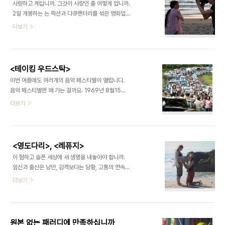
사랑하고 계십니까. 그것이 사랑인 줄 어떻게 압니까.
상위의 주요기능은 촬영지원 및 영화산업 육성이다.
2일 개봉하는 는 픽션과 다큐멘터리를 섞은 영화입
부산영상위 출범 이후 지금까지 총 269편의 한국 장
니다. 코미디언이자 가수인 샬린 이와 배우 마이클 세
더보기
편영화가 부산에서 촬영됐다. 매년 한국영화의
라의 연애 과정은 픽션이고, 샬린 이가 미국 전역을
40%가 부산에서 촬영되는 셈이다. 한국영화에 유
횡단하며 여러 사람을 만나 나눈 인터뷰는 다큐멘터
독 부산 사람이 많이 나오거나 부산이 촬영 배경으로
리입니다. 샬린 이는 사랑에 대해 물으면서 스스로 사
등장하는 일이 잦다고 느낀다면, 그건 부산영상위의
랑에 빠집니다. (경향신문 자료사진) 샬린 이는 사랑
활약 덕이다. 이..
<테이킹 우드스탁>
을 믿지 않는 냉소주의자로 시작합니다. 지금 사랑에
이번 여름에도 여러개의 음악 페스티벌이 열립니다.
빠진 사람에게 그것이 사랑인 줄 어떻게 확신하느냐
음악 페스티벌엔 왜 가는 걸까요. 1969년 8월15일
고 묻습니다. 그러다가 마이클 세라와 만나 가벼운 데
부터 3일간 미국 뉴욕주 베델 평원에서는 우드스탁
더보기
이트를 즐기다가 연인 관계로 발전합니다. 서로에게
페스티벌이 열렸습니다. 지미 헨드릭스, 재니스 조플
장난을 치고 호의적인 말을 나누고 함께 밥을 먹고 가
린 등 당대 최고의 뮤지션이 무대에 오르고, 50만명
벼운 키스를 합니다. 난관은 두 배우가 카메라를 의식
의 히피 관객이 모인 이 축제는 공연 수준, 관객의 태
하면서 시작됩니다. 마이클 세라는 개인의 감정과 ..
도, 묘한 시대 분위기가 어울려 이후 모든 음악 축제
<영도다리>, <레퓨지>
의 이데아가 됐습니다. 29일 개봉하는 리안 감독의
이 험하고 슬픈 세상에 새 생명을 내놓아야 합니까.
은 이 페스티벌의 기획자였던 엘리엇 타이버의 자전
임신과 출산은 낭만, 감격보다는 당황, 고통의 연속입
적 소설을 원작으로 합니다. 엘리엇은 화가를 꿈꾸는
니다. 이 과정에서 인간은 신보다는 짐승에 가까워집
더보기
젊은이지만, 부모님이 경영하는 시골 모텔이 파산 직
니다. 고상한 음악을 들으며 깔끔한 거실에서 살아가
전이라는 소식에 안절부절못합니다. 이웃 동네에서
던 부모는 아기의 울음과 똥과 토사물에 익숙해져야
열리기로 했던 록 페스티벌이 주민의 반대로 취소되
합니다. 진화심리학자들은 인간이 똥을 피하는 건 거
자, 엘리엇은 페스티벌을 유치해 관광객을 끌어모으
기에 몸을 해치는 병균이 있다는 걸 본능적으로 알았
기로..
원본 없는 패러디에 만족하십니까