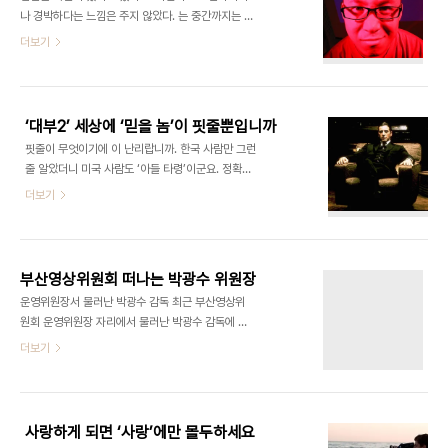
질을 열고닫으며 바스락대고 있었다. 차마 살아있는
나 경박하다는 느낌은 주지 않았다. 는 중간까지는 미
것으로 보이지도 않던 바지락이 살겠다고 꼬물락거
심쩍다. 솔직히 미리 잡아둔 인터뷰를 어떻게 능수능
더보기
리는 모양이라니. 그는 이후 바지락은 물론 고기도 입
란하게 취소시킬 수 있을까 궁리하기도 했다. 그러나
에 대지 않는다고 했다. 그는 동물보호단체의 대표다.
중반 이후 생각이 바뀌었다. 힘이 가득하다. 종반부에
해마다 복날이면 인사동에서 개를 먹지 말자는 시위
는 서울 거리에 엄청난 묵시록적 풍경이 나온다. 김선
를 벌이고, 절을 찾아가 죽어간 개들을 위한 위령제도
이 인용한 오시마 나기사의 말은 매우 멋지다. 전위라
..
‘대부2’ 세상에 ‘믿을 놈’이 핏줄뿐입니까
고 다 전위가 아니다. 미학의 전위에서 정치적 보수성
핏줄이 무엇이기에 이 난리랍니까. 한국 사람만 그런
을 드러내거나 급진적인 정치사상을 고루한 형식에
줄 알았더니 미국 사람도 ‘아들 타령’이군요. 정확하
담아내는 예술가가 부지기수다. 1978년생 일란성
게는 이탈리아계 미국 사람이지만요. 7일 디지털 리
더보기
쌍둥이 형제 김곡·김선은 현재 한국 영화의 최전위에
마스터링판으로 재개봉하는 를 보면서 든 생각입니
선 감독들이다. 미학과 정치 양 측면에서 모두 최전위
다. 영화 는 너무나 유명해 새삼 언급하기조차 쑥스러
라는 점에서 이들은 한국 독립영화계에서도 독특한
운 작품입니다. ‘영화사상 가장 성공적인 속편’으로도
존재다. (2001), (2003) 등을 내놓으며 주..
유명하죠. 로버트 드니로가 젊은 시절의 비토 콜레오
부산영상위원회 떠나는 박광수 위원장
네 역을, 알 파치노는 그의 아들인 마이클 콜레오네
운영위원장서 물러난 박광수 감독 최근 부산영상위
역을 맡았습니다. 온가족이 시실리 지역 마피아에게
원회 운영위원장 자리에서 물러난 박광수 감독에 대
살해당한 뒤 혈혈단신 미국으로 건너온 9살 소년 비
한 지역 언론의 반응은 그의 동상이라도 세워주겠다
더보기
토의 모습에서 영화가 시작합니다. 그러나 어디에나
는 기세다. 부산영상위의 기틀을 잡고 물러나는 그에
약한 자를 등쳐먹고 사는 악당이 있게 마련이죠. 이국
대한 아쉬움으로 가득하다. 등 사회성 짙은 리얼리즘
땅에 살아가는 이탈리아 이민자 사이에도 마피아가
영화로 각광받던 박 감독은 1996년 부산국제영화제
있었습니다. 비토는 마피아를 제거한 뒤 스스로 지역
부집행위원장으로 영화행정에 발을 내디딘 뒤 99년
을 ..
사랑하게 되면 ‘사랑’에만 몰두하세요
부산영상위 출범과 함께 초대 위원장이 됐다. 부산영