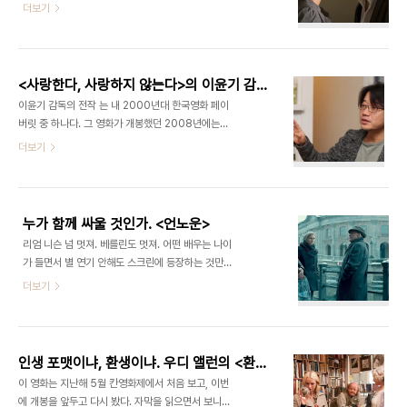
말 오후의 데이트에 멜로영화를 본 젊은 남녀들은 영
더보기
중 여성은 40명이었고, 대기업 여성 임원 비율은
화의 주장을 믿기도 합니다. 그러나 사랑이 운명이 아
1%대입니다. 의 베키(레이챌 맥아담스)는 지역 방송
니라는 증거는 도처에 널렸습니다. 치솟는 이혼율, 부
사의 모닝쇼 프로듀서입니다. 인력 감축으로 하루 아
부나 연인의 끝없는 다툼, 숱한 불륜은 달리 해석할
침에 일자리를 잃은 그는 여기저기 이력서를 내..
도리가 없습니다. 백번 양보해서 사랑이 운명이라 하
<사랑한다, 사랑하지 않는다>의 이윤기 감독
더라도 운명의 상대를 만날 확률은 매우 희박합니다.
이윤기 감독의 전작 는 내 2000년대 한국영화 페이
세계 인구가 60억명입니다. 운명의 상대를 어떻게
버릿 중 하나다. 그 영화가 개봉했던 2008년에는
만나고, 만난다 해도 그가 맞는지 어떻게 확신합니까.
공교롭게 이 있어, 2008년의 개인적인 리스트에서
더보기
이번주 개봉작 는 말도 안되는 기계장치를 소개합니
는 2위였다. 난 여전히 그 영화가 좋다. 이번에 이윤
다. 제목 그대로 ‘타이머’란 이름의 이 장치는 손목에
기 감독을 만나서도 이야기를 한참 했다. 그는 이후
이식돼 운명의 짝을 만날 날까지 남은 시간을 디지털
하정우, 수애를 주연으로 찍다가 제작도중 촬영이 중
숫자로 표시합니다. 물론 상대방도 타이머를 이식..
단된 이 의 연장선상에 있는 영화였다는 이야기도 들
누가 함께 싸울 것인가. <언노운>
려주었다. 는 잘못 알고 와서 보다가는 화를 내는 관
리엄 니슨 넘 멋져. 베를린도 멋져. 어떤 배우는 나이
객도 있으리라고 생각한다. 물론 어떤 사람은 반대되
가 들면서 별 연기 안해도 스크린에 등장하는 것만으
는 반응을 보일 것이다. 영화에 대한 정보를 알고 영
로 대단한 존재감을 만들어내는데, 브루노 간츠가 프
더보기
화를 보는 것이 중요하다. 이석우 기자 현빈과 임수정
랭크 란젤라에게 쓰러지는 모습에선 어휴... 오늘 어
의 반짝반짝 빛나는 스타성에 혹해 를 보러가려는 팬
느 분이 문자로 "뼈속까지 스며드는 싸~한 베를린의
들은 잠시 발걸음을 멈춰야겠다. 이 영화는 그런 영화
겨울"을 얘기하시던데. 그나저나 현빈은 좋겠다. 이
가 아니다. 함께 살던 부부가 이별을 앞..
겨울에 베를린에 가서 맥주도 먹고 슈납스도 먹고. 막
인생 포맷이냐, 환생이냐. 우디 앨런의 <환상의 그대>
강한 적이 눈앞에 있습니다. 힘을 합쳐 싸울 이들은
이 영화는 지난해 5월 칸영화제에서 처음 보고, 이번
누구입니까. 은 신분을 빼앗긴 남자의 이야기입니다.
에 개봉을 앞두고 다시 봤다. 자막을 읽으면서 보니