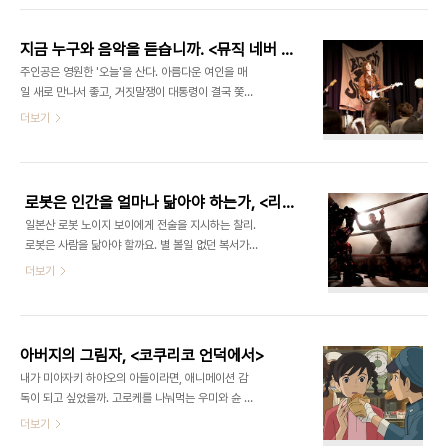
이션 는 산타클로스를 믿겠다는 아이의 동심에 병주
1963년 미국 남부 미시시피의 소도시 잭슨. 미국에
고 약줍니다. “산타클로스는 있다”고 말해..
선 공식적으로 인종차별이 없어졌지만, 보수적인 잭
지금 누구와 음악을 듣습니까. <뮤직 네버 스탑>
슨시엔 실질적으로 인종차별이 남아 있었습니다. 중
주인공은 영원한 '오늘'을 산다. 아름다운 여인을 매
상류층 백인 여성들이 미용과 사교와 머나먼 아프리
일 새로 만나서 좋고, 거짓말쟁이 대통령이 결국 쫓겨
카 어린이들을 위한 자선 행사를 여는 사이, 흑인 가
나다시피 물러났다는 소식을 들어서 좋다. 그러나 친
더보기
사도우미들은 음식을 하고 아기를 키우고 빨래를 했
구가 베트남에서 죽었고, 옛 연인은 결혼해 애까지 낳
습니다. 이 시기, 이 동네에서 흑인 여성으로 태어난
았다는 소식을 매일 들어서 슬프다. 기쁜 소식을 들을
다는 것은 곧 가사도우미가 된다는 걸 뜻했습니다. 그
날을 매번 되돌려 다시 살 수 있다면 우리의 수명도
들의 어머니, 할머니가 모두 가사도우미였기 때문입
조금은 길어질까. 저런 셔츠를 입어도 되는 시절이 좋
니다...
로봇은 인간을 얼마나 닮아야 하는가, <리얼 스틸>
았다. 같은 노래를 좋아하는 사람이 지금 옆에 있습니
일본산 로봇 노이지 보이에게 전술을 지시하는 찰리.
까. 27일 개봉하는 영화 은 너무 극적이라 믿기 힘든
로봇은 사람을 닮아야 할까요. 별 볼일 없던 복서가
실화에 바탕하고 있습니다. 노부부가 살고 있는 조용
낡은 체육관에서 연습을 시작합니다. 체육관은 수입
더보기
한 집에 한 통의 전화가 걸려옵니다. 20년 전 가출한
이 없어 문을 닫을 처지입니다. 복서는 특유의 인간적
노부부의 아들 게이브릴이 병원에 누워 있다는 소식
인 스타일과 유머로 관중의 인기를 끕니다. 초보 복서
이었습니다. 그러나 오랜 기간 노숙생활을 한 게이브
는 겁도 없이 세계 챔피언에게 공개 도전장을 냅니다.
릴은 뇌종양이 있어 부모조차 알아보지 ..
챔피언은 도전을 받아들이고, 언론과 관중은 ‘다윗과
아버지의 그림자, <코쿠리코 언덕에서>
골리앗’의 대결에 주목합니다. 왜 의 줄거리를 다시
내가 미아자키 하야오의 아들이라면, 애니메이션 감
이야기하는지 묻지 마세요. 위 줄거리의 ‘복서’ 자리
독이 되고 싶었을까. 고로케를 나눠먹는 우미와 슌 아
에 로봇 ‘아톰’을 넣으면 12일 개봉한 의 줄거리가 됩
버지란 이름은 얼마나 무겁습니까. 솔직히 모든 아버
더보기
니다. 물론 몇 가지 설정이 추가됐습니다. 2020년,
지가 존경받아 마땅한 건 아닙니다. 자식의 앞길을 가
인간이 아닌 로봇이 링 위에 올라 복싱을 합니다. 인