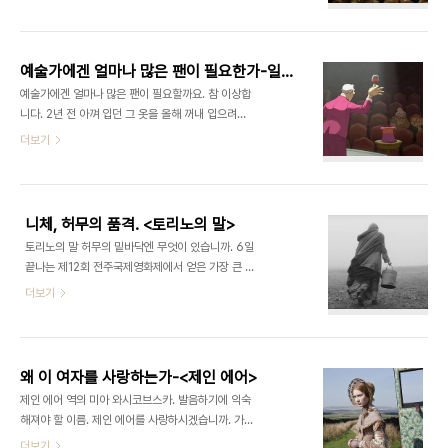
stare at goats)로 영국의 저널리스트 존 론슨이
는 이 사건을 배경으로 합니다. 경찰이 갑자기 들이닥
쓴 논픽션에 기반하고 있습니다. 실존했다는 미 육군
치자 10살 소녀 사라는 남동생을 벽장에 숨기고 문을
산하 특수부대의 이야기입니다. 30여년전에 설립된
잠근 뒤 곧 돌아오겠다는 말을 남기고 벨디브로 ..
이 부대의 주특기는 원격투시, 주파수공격, 벽 통과하
예술가에겐 얼마나 많은 팬이 필요한가-일루셔니스트
기, 노려봄으로서 죽이기 등입니다. 한마디로 초능력
예술가에겐 얼마나 많은 팬이 필요할까요. 참 이상합
자 부대입니다. 특종을 찾아 헤매던 영화 속 기자 밥
니다. 2년 전 아껴 입던 그 옷을 올해 꺼내 입으려니
월튼(이완 맥그리거)은 묘한 분위기의 남자 캐서디
참 민망합니다. 지난해 여름 질리도록 들었던 그 노래
더보기
(조지 클루니)를 만나 신기한 이야기를 듣습니다. 캐
는 참 촌스럽습니다. 그래서 예술가는 피곤합니다. 여
서디는 자신이 미 육군의 초능력자 부대 소속으로 비
름철의 생선회보다 변하기 쉬운 대중의 취향 때문입
밀 임무를 수행중이라고 합니다. 밥은 호기심에 캐서
니다. 어제의 흥행 감독이 오늘은 흥행에 참패합니다.
디를 따라 이라크에 갔다가 온갖 온..
베스트셀러 작가의 다음 작품이 또 잘 팔릴 것이란 보
니체, 허무의 품격. <토리노의 말>
장은 없습니다. 제비 새끼가 먹이 달라며 입 벌릴 때
토리노의 말 허무의 밑바닥엔 무엇이 있습니까. 6일
보다 더 열렬히 새것을 구하는 이들이 바로 대중입니
끝나는 제12회 전주국제영화제에서 얻은 가장 큰 수
다. 애니메이션 는 ‘시대착오적 예술가’를 다룹니다.
확은 국제 영화제에서 유명하지만 국내 관객에겐 매
더보기
‘프랑스의 찰리 채플린’이라 불렸던 영화감독 자크 타
우 낯선 헝가리 감독 벨라 타르의 을 먼저 볼 수 있었
티가 딸에게 쓴 편지에서 영감을 얻은 작품입니다.
다는 것이었습니다. 올해 56세의 타르는 을 마지막
1950년대쯤으로 추정되는 시대, 일루셔니스트는 모
으로 더 이상 영화를 만들지 않겠다고 밝혔습니다. 영
자에서 토끼를 꺼내거나 빈 와인잔을 채우는..
화는 조만간 극장에서 개봉할 예정입니다. 5년에 한
왜 이 여자를 사랑하는가-<제인 에어>
번 꼴로 기나긴 러닝타임을 자랑하는 영화를 내놓곤
제인 에어 역의 미아 와시코브스카. 발음하기에 익숙
했던 그가 이 은퇴작에서 전한 메시지는 ‘허무’였습니
해져야 할 이름. 제인 에어를 사랑하시겠습니까. 가진
다. 영화는 ‘허무의 철학자’ 프리드리히 니체의 일화
돈이 없습니다. 고아입니다. 양육을 맡은 외숙모는 그
더보기
를 들려주면서 시작합니다. 1889년 이탈리아 토리