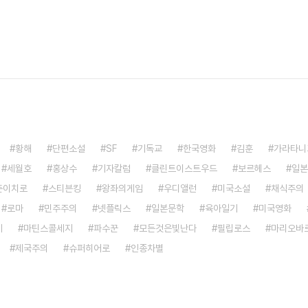
황해
단편소설
SF
기독교
한국영화
김훈
가라타니
세월호
홍상수
기자칼럼
클린트이스트우드
보르헤스
일본
준이치로
스티븐킹
왕좌의게임
우디앨런
미국소설
채식주의
로마
민주주의
넷플릭스
일본문학
육아일기
미국영화
제
마틴스콜세지
파수꾼
모든것은빛난다
필립로스
마리오바
제국주의
슈퍼히어로
인종차별