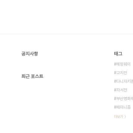
공지사항
태그
헤밍웨이
고지전
최근 포스트
다니자키
자서전
부산영화
페미니즘
더보기