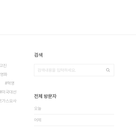
검색
고진
영화
혁명
미국대선
전체 방문자
르가스요사
오늘
어제