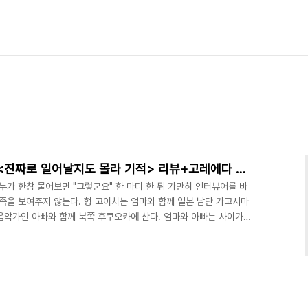
기적을 바라는 마음이 기적. <진짜로 일어날지도 몰라 기적> 리뷰+고레에다 히로카쓰 감독 인터뷰
누가 한참 물어보면 "그렇군요" 한 마디 한 뒤 가만히 인터뷰어를 바
족을 보여주지 않는다. 형 고이치는 엄마와 함께 일본 남단 가고시마
 음악가인 아빠와 함께 북쪽 후쿠오카에 산다. 엄마와 아빠는 사이가
산이 폭발하면 가고시마에 살 수가 없으므로, 아빠가 있는 곳에서 온
슈 지방에 신칸센 고속열차가 개통된다. 아이들 사이에는 반대편에서
을 빌면 기적이 일어난다는 이야기가 돈다. 고이치와 류 형제, 그들
차가 마주치는 장소를 찾아나선다. 고레에다 히로카쓰..