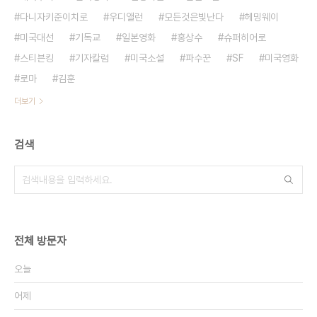
다니자키준이치로
우디앨런
모든것은빛난다
헤밍웨이
미국대선
기독교
일본영화
홍상수
슈퍼히어로
스티븐킹
기자칼럼
미국소설
파수꾼
SF
미국영화
로마
김훈
더보기
검색
전체 방문자
오늘
어제