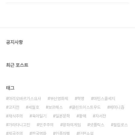
부탁한다. 바비는 첫눈에 보니에게 빠지지만, 보니는
쪽/2만2000원 우디 앨런은 자신의 컴플렉스를 기
남자친구가 있다고 말한다. 보니의 숨은 남자친..
막힌 작품으로 만들어버렸다는 점만으로도 대단한
예술가다. 앨런이 연출하고 주연까지 맡은 영화
(1977)의 주인공 앨비 싱어는 뉴욕에서 활동하는
스탠드업 코미디언이다. 어린 시절의 싱어는 “우주가
계속 팽창하다가 결국 터져버리면 어쩌나”하는 걱정
공지사항
을 하며 나날을 지냈다. 성인이 된 뒤에도 불안증을
극복하지 못한 싱어는 15년째 정신과에 출입하고 있
는데, 별로 나아질 기미는 없다. 싱어의 불안은 그의
직업,..
최근 포스트
태그
마리오바르가스요사
부산영화제
혁명
마틴스콜세지
고지전
세월호
보르헤스
클린트이스트우드
페미니즘
채식주의
육아일기
일본문학
황해
자서전
가라타니고진
민주주의
왕좌의게임
넷플릭스
필립로스
제국주의
한국영화
인종차별
단편소설