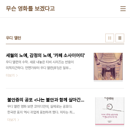
본문 바로가기
무슨 영화를 보겠다고
우디 앨런
세월의 노예, 감정의 노예, '카페 소사이어티'
우디 앨런의 수작. 새로 내놓은 티비 시리즈는 반응이
미적지근하다. 언젠가부터 우디 앨런(81)은 일부러
그러기라도 하는 듯, 수작과 범작을 번갈아가며 매년
더보기
1편씩의 영화를 선보이고 있다. 7월 개봉한 이 범작
이라면, 올해 칸국제영화제 개막작인 (14일 개봉)는
수작이다. 인생의 아이러니, 사랑의 씁쓸한 뒷맛, 호
사스런 삶에 대한 동경과 경멸 등 앨런의 영화에 반복
불안증의 공포 <나는 불안과 함께 살아간다>
적으로 드러난 주제들이 능란하게 제시돼있다.
우디 앨런 영화 보면 코미디인데, 실제로는 공포다.
1930년대 미국. 뉴욕 출신 바비(제시 아이젠버그)
한국판 표지 역시 귀업게 표현하려 했다. 저자는 최대
는 성공을 꿈꾸며 할리우드로 건너가 유능한 에이전
한 담담하게 쓰려 하고, 또 가끔 유머를 발휘하려고도
더보기
시 대표인 삼촌 필(스티브 카렐)을 찾아간다. 필은 비
하지만, 웃기기보다는 끔찍하다. 나는 불안과 함께 살
서 보니(크리스틴 스튜어트)에게 바비의 길 안내를
아간다스콧 스토셀 지음·홍한별 옮김/반비/496