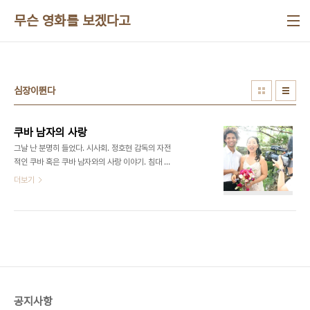
본문 바로가기
무슨 영화를 보겠다고
심장이뛴다
쿠바 남자의 사랑
그날 난 분명히 들었다. 시사회. 정호현 감독의 자전
적인 쿠바 혹은 쿠바 남자와의 사랑 이야기. 침대 위
에서 함께 보낸 다음날 아침 상황인 듯, 감독은 카메
더보기
라를 들고 남자는 맞은편으로 팔꿈치를 괴고 누웠다.
(한국에 살 수 있겠어?) "너와 함께라면." (내가 없으
면?) 남자는 고개를 가로 젓는다. 그리고선 하얀 시트
바깥으로 삐져나온 여자의 엄지 발가락을 바라보면
서 말한다. "이게 뭐지?" 그리고 거기 키스한다. (아
니 빨았나?) 순간 난 분명히 들었다. 어느 여자 관객
의 탄성. "어우~~~" 텔레비전 예능 프로그램에서 방
청객들이 자주 내는 탄성이다. 그렇지만 그만큼 소리
공지사항
가 크지는 않았다. 들릴락말락한 탄성. 그러므로 이