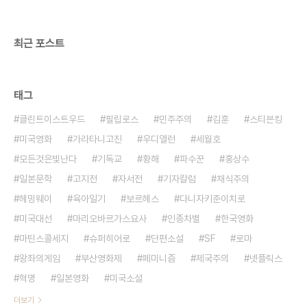
탄성은 의도적이라기보다는 생리적인 것이라 봐야
한다. 그 쿠바 남자의 귀여움과 에..
최근 포스트
태그
클린트이스트우드
필립로스
민주주의
김훈
스티븐킹
미국영화
가라타니고진
우디앨런
세월호
모든것은빛난다
기독교
황해
파수꾼
홍상수
일본문학
고지전
자서전
기자칼럼
채식주의
헤밍웨이
육아일기
보르헤스
다니자키준이치로
미국대선
마리오바르가스요사
인종차별
한국영화
마틴스콜세지
슈퍼히어로
단편소설
SF
로마
왕좌의게임
부산영화제
페미니즘
제국주의
넷플릭스
혁명
일본영화
미국소설
더보기