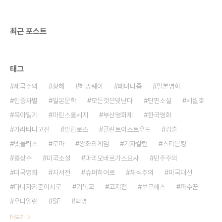
음하고 말지, 온 지구가 누런 먼지 구덩이 속에서 조
금씩 목 마르고 굶주리고 헐벗어 죽어가는 모습은 끔
찍하..
최근 포스트
태그
제국주의
황해
헤밍웨이
페미니즘
일본영화
인종차별
일본문학
모든것은빛난다
단편소설
세월호
육아일기
마틴스콜세지
부산영화제
한국영화
가라타니고진
필립로스
클린트이스트우드
김훈
넷플릭스
로마
왕좌의게임
기자칼럼
스티븐킹
홍상수
미국소설
마리오바르가스요사
민주주의
미국영화
자서전
슈퍼히어로
채식주의
미국대선
다니자키준이치로
기독교
고지전
보르헤스
파수꾼
우디앨런
SF
혁명
더보기