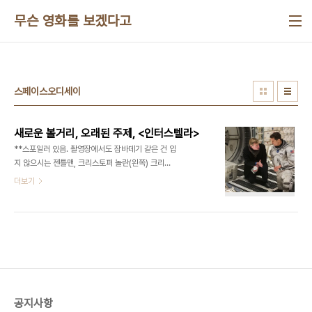
본문 바로가기
무슨 영화를 보겠다고
스페이스오디세이
새로운 볼거리, 오래된 주제, <인터스텔라>
**스포일러 있음. 촬영장에서도 잠바데기 같은 건 입
지 않으시는 젠틀맨, 크리스토퍼 놀란(왼쪽) 크리스
토퍼 놀란의 를 보러 간 극장 옆에는 세계 최대의 스
더보기
크린임을 입증하는 '기네스 레코드' 표시가 붙어있었
다. 황폐하고 좁은 지구를 떠나 끝없이 넓은 우주를
탐험하는 영화이니 큰 스크린에서 보는 것도 좋겠지
만, 난 이 영화의 주제가 매우 고전적이거나 보수적이
거나 고루하다고 생각한다. 어느 형용사를 택할 지는
아직 결정 못했다. 가 그리는 지구의 근미래는 그 어
느 디스토피아 영화보다 디스토피아적이다. 차라리
혜성과 충돌하거나 외계인의 침략을 받거나 유전자
공지사항
변형 괴물이 나타나거나 엄청난 독재 체제 아래서 신