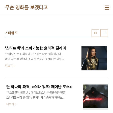
본문 바로가기
무슨 영화를 보겠다고
스타워즈
'스타트렉'과 소화가능한 윤리적 딜레마
'스타워즈'는 신화적이고 '스타트렉'은 철학적이다,
라고 나는 생각한다. 조금 유보적인 표현을 쓴 이유
는, 이 두 시리즈에 대한 팬덤이 너무나 강력해 뭐라
더보기
고 함부로 말을 보태기가 무섭기 때문이다. 조셉 캠벨
이 잘 지적했듯 '스타워즈'는 신화에서 볼법한 오랜
영웅 서사를 담았다. 평범해 보이는 주인공이 자신의
고귀한 신분과 소명을 깨닫고 머나먼 여정에 나서지
단 하나의 파격, <스타 워즈: 깨어난 포스>
만, 감당하기 어려운 큰 고난을 당했다가, 결국 극복
**스포일러 있음 J J 에이브럼스가 바톤을 넘겨받은
하고 목적을 성취한 뒤 고향으로 돌아온다. 여기에 루
스타워즈 신작 를 봤다. 줄거리의 이음새가 자연스럽
크 스카이워커와 다스베이더 부자의 오이디푸스 궤
고, 매력적인 캐릭터가 등장하며, 어색하지 않은 컴퓨
더보기
적도 엮여있다. 요즘 나오고 있는 시퀄 시리즈에선 고
터 그래픽 화면이 연말 극장가의 한 자리를 차지할 상
아 소녀 레이에게 루크의 궤적을 따르게 하는 것처럼
업영화로서 손색이 없다. 그러나 솔직히 불만이 있다.