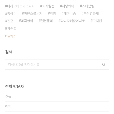
마리오바르가스요사
기자칼럼
헤밍웨이
스티븐킹
홍상수
마틴스콜세지
혁명
페미니즘
부산영화제
김훈
미국영화
일본문학
다니자키준이치로
고지전
파수꾼
더보기
검색
전체 방문자
오늘
어제