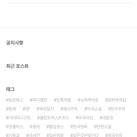
보였다가 조금의 뒤틀림을 줬는데, 이 때문에 팬덤에
이런 식이라면 에피소드 7, 8, 9가 아니라 70, 80,
서는 거센 반발이 있다고도 한다. 이렇게 고대로부
90도 만들 수 있다. 의 구도는 에피소드 4와 거의 비
터..
슷하다. 다른 등장인물이 등장해 앞선 영화와 같은 역
할을 할 뿐이다. 드로이드가 사건 해결의 열쇠를 쥐고
있고, 자신의 힘을 깨닫지 못한 영웅이 있고, 결국 이
영웅이 힘을 깨닫고 수련해 가는 과정을 예기하며, 악
공지사항
당은 대체로 한 점의 반성도 없는 순수 악 그 자체이
지만, 그 중 행동대장 격인 인물은 일말의 망설임이
있다. 심지어 아버..
최근 포스트
태그
보르헤스
우디앨런
인종차별
슈퍼히어로
왕좌의게임
황해
SF
육아일기
채식주의
미국소설
민주주의
가라타니고진
클린트이스트우드
미국대선
세월호
넷플릭스
로마
필립로스
한국영화
단편소설
기독교
자서전
일본영화
모든것은빛난다
제국주의