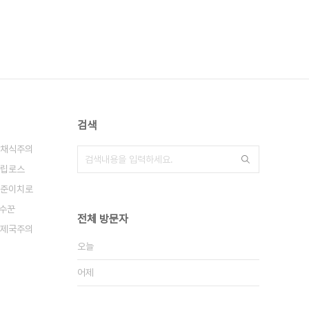
검색
채식주의
립로스
준이치로
수꾼
전체 방문자
제국주의
오늘
어제