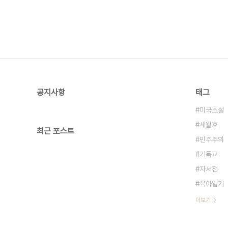
공지사항
태그
미국소설
세월호
최근 포스트
민주주의
기독교
자서전
육아일기
더보기