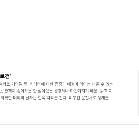
로건'
영화로 기억될 듯. 캐릭터에 대한 존중과 애정이 없이는 나올 수 없는
, 관객이 좋아하는 한 살아있는 생명체나 마찬가지기 때문. 늙고 지
 희끗한 머리의 남자는 한쪽 다리를 전다. 리무진 운전사로 생계를 유
 그는 퇴행성 뇌질환에 걸린 채 휠채어에 앉아있는 90대 노인을 봉양
없는 노년의 남자들이다. 이들은 한때 슈퍼히어로였다. 다리 저는 사내
(휴 잭맨), 90대 노인은 ‘프로페서X’였던 찰스 자비에(패트릭 스튜
에서부터 이들 돌연변이들은 세상 사람들의..