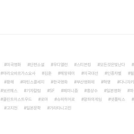
미국영화
단편소설
우디앨런
스티븐킹
모든것은빛난다
마리오바르가스요사
김훈
헤밍웨이
미국대선
인종차별
필
황해
마틴스콜세지
한국영화
부산영화제
혁명
다니자키
보르헤스
기자칼럼
SF
페미니즘
홍상수
일본영화
파
클린트이스트우드
로마
슈퍼히어로
왕좌의게임
넷플릭스
고지전
일본문학
가라타니고진