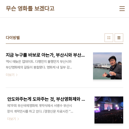
본문 바로가기
무슨 영화를 보겠다고
다이빙벨
지금 누구를 바보로 아는가, 부산시와 부산영화제
역시 때늦은 업데이트. 다행인지 불행인지 부산시와
부산영화제의 갈등이 봉합됐다. 영화계 내 일부 강경
세력은 여전히 불만을 표한다. 이후 전개 양상을 두고
더보기
볼 일이다. 은 영화사에 남을 다큐멘터리는 아니다.
거칠고 엉성하고 자기과시적이다. 영화의 목적이 세
월호 희생자와 유족을 위로하기 위함인지, 세월호 침
몰의 진실을 밝히기 위함인지, 큰 차원에서의 국가 개
안도와주는게 도와주는 것, 부산영화제와 광주비엔날레의 경우
혁을 위함인지 알 수가 없다. 임권택 감독의 말마따나
제19회 부산국제영화제 개막식에서 서병수 부산시
“어쭙잖은 영화”일지도 모른다. 그래도 시작은 이었
장이 개막인사를 하고 있다. /경향신문 자료사진 “너
다. 20년 역사를 지닌 아시아 최고의 영화축제, 부산
는 안도와주는 게 도와주는 것”이라는 우스갯소리가
더보기
을 넘어선 한국문화계의 소중한 자산, 세계의 영화인
있다. 일처리가 서툰 사람을 놀릴 때 하는 말이다. 그
들이 주목하는 아시아 영화의 창구, 무엇보다 세계의
런데 문화의 영역에서 이 농담은 종종 진리가 된다.