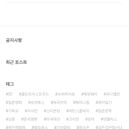
그 어느 영화제도 넘볼 수 없는 뜨거운 열기를 가진
특히 관이 후원하는 문화행사의 경우가 그렇다. 정확
행사가 좌초 위기를 맞은 건 영화제 조직위원장인..
히는 “지원은 하되 간섭은 않는다”는 원칙이 유지될
때 문화행사가 성공하고 관도 체면을 살린다. 부산국
제영화제가 출범 초기에 빠르게 자리잡은 배경에도
이런 원칙이 있었다. 문화 관료로 잔뼈가 굵었던 김동
호 초대 집행위원장은 관의 간섭을 막기 위해 온갖 수
공지사항
를 다썼다. 당시엔 영화제 출품작도 규정상 공연윤리
위원회의 심의를 받아야했다. 그러나 영화제에는 온
갖 자유로운 사상과 표현 방식의 영화가 출품된다. 만
일 ..
최근 포스트
태그
SF
클린트이스트우드
슈퍼히어로
헤밍웨이
우디앨런
일본영화
보르헤스
제국주의
페미니즘
육아일기
기독교
자서전
스티븐킹
마틴스콜세지
일본문학
김훈
한국영화
미국대선
고지전
로마
넷플릭스
부산영화제
필립로스
기자칼럼
파수꾼
모든것은빛난다