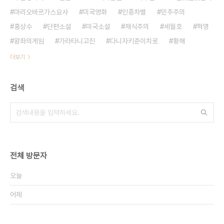
마리오바르가스요사
미국영화
인종차별
민주주의
홍상수
단편소설
미국소설
채식주의
세월호
혁명
왕좌의게임
가라타니고진
다니자키준이치로
황해
더보기
검색
전체 방문자
오늘
어제