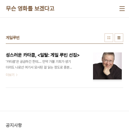
본문 바로가기
무슨 영화를 보겠다고
게일루빈
성스러운 카타콤, <일탈: 게일 루빈 선집>
'카타콤'은 궁금하긴 한데.... 만약 가볼 기회가 생기
더라도 나로선 여기서 묘사된 걸 읽는 정도로 충분하
겠다. 일탈: 게일 루빈 선집게일 루빈 지음, 신혜수·임
더보기
옥희·조혜영·허윤 옮김/현실문화/904쪽/4만
4000원 페미니즘 진영에서도 게일 루빈 미국 미시
간대 교수(66)는 문제적 인물이다. 인류학, 비교문
학, 여성학을 가르치는 그는 1970년대부터 논쟁적
인 글을 써왔는데, ‘진보’를 자처하는 페미니스트들조
차 받아들이기 어려운 이야기를 하는 통에 진영 내에
서도 미움받거나 무시당하기 일쑤였다. 역자를 대표
해 서문을 쓴 임옥희 경희대 후마니타스 칼리지 객원
공지사항
교수조차 1997년쯤 의 번역을 제안받고는 단호히