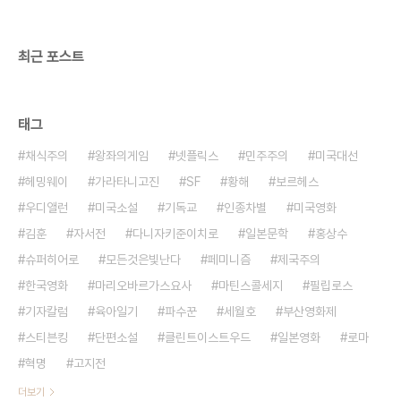
거절했다고 한다. 결국 그로부터 18년이 지나 임 교
수는 “마음속의 금서”였던 을 번역해 펴내기에 이르
렀..
최근 포스트
태그
채식주의
왕좌의게임
넷플릭스
민주주의
미국대선
헤밍웨이
가라타니고진
SF
황해
보르헤스
우디앨런
미국소설
기독교
인종차별
미국영화
김훈
자서전
다니자키준이치로
일본문학
홍상수
슈퍼히어로
모든것은빛난다
페미니즘
제국주의
한국영화
마리오바르가스요사
마틴스콜세지
필립로스
기자칼럼
육아일기
파수꾼
세월호
부산영화제
스티븐킹
단편소설
클린트이스트우드
일본영화
로마
혁명
고지전
더보기