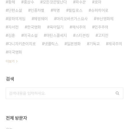
황해
홍상수
모든것은빛난다
파수꾼
로마
단편소설
인종차별
혁명
필립로스
슈퍼히어로
왕좌의게임
헤밍웨이
마리오바르가스요사
부산영화제
자서전
한국영화
육아일기
채식주의
민주주의
김훈
미국소설
마틴스콜세지
스티븐킹
고지전
다니자키준이치로
넷플릭스
일본영화
기독교
제국주의
미국영화
더보기
검색
전체 방문자