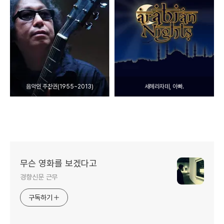
음악인 주찬권(1955~2013)
세헤라자데, 아빠.
무슨 영화를 보겠다고
경향신문 근무
구독하기