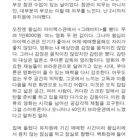
부모 참관 수업이 있는 날이었다.
참관이 의무는 아니지
만, 대부분의 부모는 이럴 때 의무를 느낀다. 난 2시까지
유치원에 가야했다.
오전엔 왕십리 아이맥스관에서 <그래비티>를 봤다. 무
려 1만8000원. 여느 영화 두 편 값이다. 그나마 왕십리
아이맥스관은 인기가 좋아서 어제 예매했음해도 자리가
좋지 않았다. 영화는 내 예상만큼 감정을 움직이진 않았
다. 그러나 감정은 움직이진 않았지만 감탄은 했다. 감탄
의 대상은 알폰소 쿠아론 감독의 영리함이다. 영화의 주
요한 재능들이 브라운관으로 달려가고 있는 시대, 쿠아
론은 영화만이 줄 수 있는 매력을 다시 강조한다. 아무도
없는 우주 공간의 막막함, 그곳에서 느끼는 고독과 아름
다움을 작은 화면으로 느끼긴 어렵다. 이것은 오직 캄캄
하고 넓은 공간, 여러 사람이, 커다란 스크린 앞에서 감
탄할 준비를 하고 있을 때만 다가오는 감동이다. 이런 종
류의 영화는 시각을 넘어선 공감각적 체험을 요구한다.
그걸 스마트폰이나 모니터나 40인치 브라운관에서 느꼈
다고 말하진 말라.
집에 들렀다 유치원에 가긴 애매한 시간이라 왕십리에
서 원치 않는 점심을 먹고 잠실로 향했다. 백화점에 들어