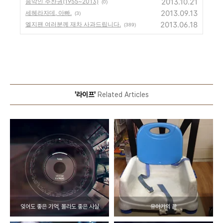
2013.10.21
음악인 주찬권(1955~2013)
(0)
2013.09.13
세헤라자데, 아빠.
(3)
2013.06.18
엘지팬 여러분께 재차 사과드립니다.
(389)
'라이프'
Related Articles
잊어도 좋은 기억, 몰라도 좋은 사실
유아기의 끝