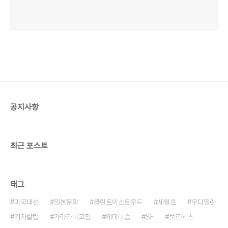
공지사항
최근 포스트
태그
미국대선
일본문학
클린트이스트우드
세월호
우디앨런
기자칼럼
가라타니고진
페미니즘
SF
보르헤스