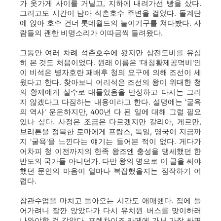
가 옷가게 사이를 거닐고, 지하에 내려가선 빵을 샀다.
그러고도 시간이 남아 석촌호수 주변을 걸었다. 돌계단
에 앉아 호수 건너 롯데월드의 놀이기구를 쳐다봤다. 사
람들의 괜한 비명소리가 이따금씩 들려왔다.
그동안 여러 차례 석촌호수에 왔지만 삼전도비를 유심
히 본 것도 처음이었다. 원래 이름은 '대청황제공덕비'인
이 비석은 병자호란 패배후 청의 요구에 의해 조선이 세
웠다고 한다. 찾아보니 어리석은 조선의 왕이 위대한 청
의 황제에게 실수로 대들었음을 반성하고 다시는 그러
지 않겠다고 다짐하는 내용이라고 한다.
설명에는 '굴욕
의 역사' 운운하지만, 400년 다 된 일에 대해 그럴 필요
있나 싶다. 사정은 조금은 다르겠지만 갈리아, 게르만,
브리튼을 정복한 로마에게 프랑스, 독일, 영국이 지금까
지 '굴욕'을 느낀다는 얘기는 들어본 적이 없다. 게다가
어차피 청 이전까지의 한족 왕조엔 충성을 맹세했던 한
반도의 국가들 아니던가. 다만 왕의 명으로 이 글을 써야
했던 문인의 마음이 얼마나 복잡했을지는 짐작하기 어
렵다.
참관수업을 마치고 돌아오는 시간도 애매했다. 집에 들
어가려니 잠깐 앉았다가 다시 유치원 버스를 맞이하러
나와야할 것 같았다. 프렌차이즈 카페에 가서 가장 싸면