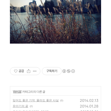
공감
구독하기
'
라이프
' 카테고리의 다른 글
2014.02.13
잊어도 좋은 기억, 몰라도 좋은 사실
(0)
2014.01.28
유아기의 끝
(2)